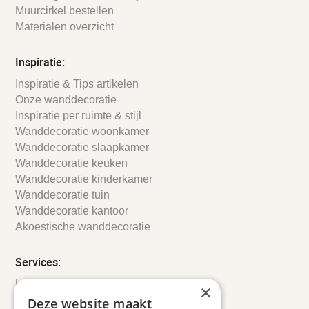
Muurcirkel bestellen
Materialen overzicht
Inspiratie:
Inspiratie & Tips artikelen
Onze wanddecoratie
Inspiratie per ruimte & stijl
Wanddecoratie woonkamer
Wanddecoratie slaapkamer
Wanddecoratie keuken
Wanddecoratie kinderkamer
Wanddecoratie tuin
Wanddecoratie kantoor
Akoestische wanddecoratie
Services:
Leveringsinformatie
×
Retourbeleid
Deze website maakt