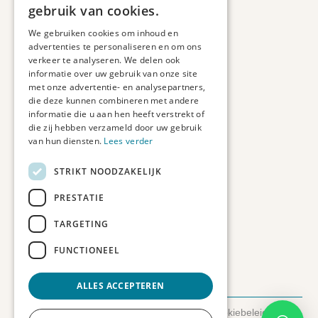
Informatie
gebruik van cookies.
Maatwerk
We gebruiken cookies om inhoud en
Veelgestelde vragen
advertenties te personaliseren en om ons
Duurzaam ondernemen
verkeer te analyseren. We delen ook
informatie over uw gebruik van onze site
met onze advertentie- en analysepartners,
Contact informatie
die deze kunnen combineren met andere
informatie die u aan hen heeft verstrekt of
Etienne de Pinedaweg 34
die zij hebben verzameld door uw gebruik
3711 CH, Austerlitz
van hun diensten.
Lees verder
Nederland
STRIKT NOODZAKELIJK
info@fotoprintxl.nl
0343 78 58 00
PRESTATIE
KVK: 81960263
TARGETING
BTW: NL002708709B23
FUNCTIONEEL
ALLES ACCEPTEREN
© 2026 FotoprintXL.nl
-
Privacyverklaring
-
Cookiebeleid
-