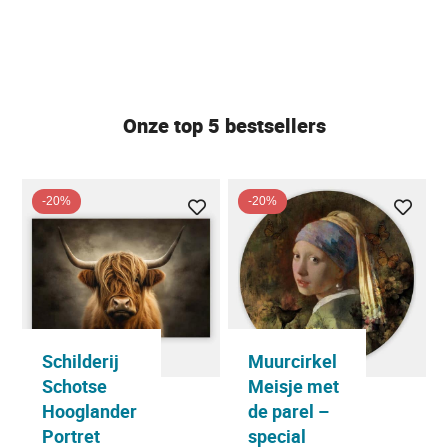
Onze top 5 bestsellers
-20%
-20%
Schilderij
Muurcirkel
Schotse
Meisje met
Hooglander
de parel –
Portret
special