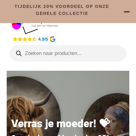
TIJDELIJK 20% VOORDEEL OP ONZE
GEHELE COLLECTIE
4.9/5
Verras je moeder! 💝