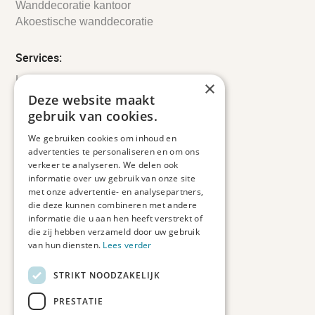
Wanddecoratie kantoor
Akoestische wanddecoratie
Services:
Leveringsinformatie
×
Retourbeleid
Deze website maakt
Informatie
gebruik van cookies.
Maatwerk
We gebruiken cookies om inhoud en
Veelgestelde vragen
advertenties te personaliseren en om ons
Duurzaam ondernemen
verkeer te analyseren. We delen ook
informatie over uw gebruik van onze site
met onze advertentie- en analysepartners,
Contact informatie
die deze kunnen combineren met andere
informatie die u aan hen heeft verstrekt of
Etienne de Pinedaweg 34
die zij hebben verzameld door uw gebruik
3711 CH, Austerlitz
van hun diensten.
Lees verder
Nederland
STRIKT NOODZAKELIJK
info@fotoprintxl.nl
0343 78 58 00
PRESTATIE