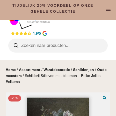
TIJDELIJK 20% VOORDEEL OP ONZE
GEHELE COLLECTIE
4.9/5
Home
/
Assortiment
/
Wanddecoratie
/
Schilderijen
/
Oude
meesters
/ Schilderij Stilleven met bloemen – Eelke Jelles
Eelkema
-20%
🔍