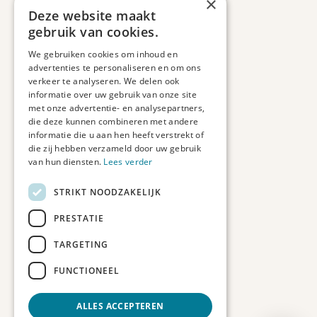
×
Retourbeleid
Deze website maakt
Informatie
gebruik van cookies.
Maatwerk
We gebruiken cookies om inhoud en
Veelgestelde vragen
advertenties te personaliseren en om ons
Duurzaam ondernemen
verkeer te analyseren. We delen ook
informatie over uw gebruik van onze site
met onze advertentie- en analysepartners,
Contact informatie
die deze kunnen combineren met andere
informatie die u aan hen heeft verstrekt of
Etienne de Pinedaweg 34
die zij hebben verzameld door uw gebruik
3711 CH, Austerlitz
van hun diensten.
Lees verder
Nederland
STRIKT NOODZAKELIJK
info@fotoprintxl.nl
0343 78 58 00
PRESTATIE
KVK: 81960263
TARGETING
BTW: NL002708709B23
FUNCTIONEEL
ALLES ACCEPTEREN