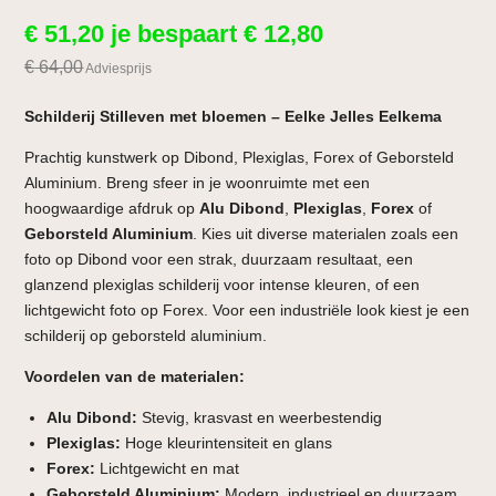
€
51,20
je bespaart
€
12,80
€
64,00
Adviesprijs
Schilderij Stilleven met bloemen – Eelke Jelles Eelkema
Prachtig kunstwerk op Dibond, Plexiglas, Forex of Geborsteld
Aluminium. Breng sfeer in je woonruimte met een
hoogwaardige afdruk op
Alu Dibond
,
Plexiglas
,
Forex
of
Geborsteld Aluminium
. Kies uit diverse materialen zoals een
foto op Dibond voor een strak, duurzaam resultaat, een
glanzend plexiglas schilderij voor intense kleuren, of een
lichtgewicht foto op Forex. Voor een industriële look kiest je een
schilderij op geborsteld aluminium.
Voordelen van de materialen:
Alu Dibond:
Stevig, krasvast en weerbestendig
Plexiglas:
Hoge kleurintensiteit en glans
Forex:
Lichtgewicht en mat
Geborsteld Aluminium:
Modern, industrieel en duurzaam