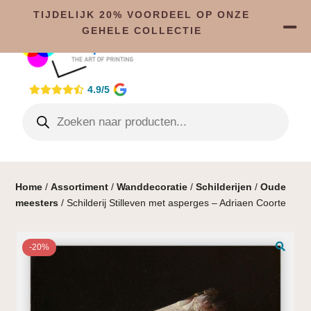
TIJDELIJK 20% VOORDEEL OP ONZE
GEHELE COLLECTIE
4.9/5
Home
/
Assortiment
/
Wanddecoratie
/
Schilderijen
/
Oude
meesters
/ Schilderij Stilleven met asperges – Adriaen Coorte
-20%
🔍