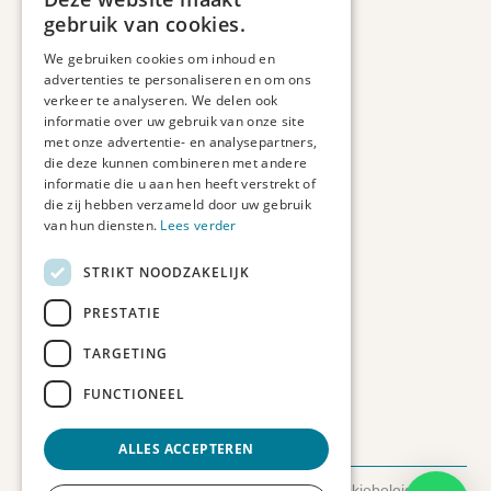
Informatie
gebruik van cookies.
Maatwerk
We gebruiken cookies om inhoud en
Veelgestelde vragen
advertenties te personaliseren en om ons
Duurzaam ondernemen
verkeer te analyseren. We delen ook
informatie over uw gebruik van onze site
met onze advertentie- en analysepartners,
Contact informatie
die deze kunnen combineren met andere
informatie die u aan hen heeft verstrekt of
Etienne de Pinedaweg 34
die zij hebben verzameld door uw gebruik
3711 CH, Austerlitz
van hun diensten.
Lees verder
Nederland
STRIKT NOODZAKELIJK
info@fotoprintxl.nl
0343 78 58 00
PRESTATIE
KVK: 81960263
TARGETING
BTW: NL002708709B23
FUNCTIONEEL
ALLES ACCEPTEREN
© 2026 FotoprintXL.nl
-
Privacyverklaring
-
Cookiebeleid
-