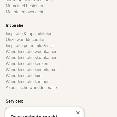
Muurcirkel bestellen
Materialen overzicht
Inspiratie:
Inspiratie & Tips artikelen
Onze wanddecoratie
Inspiratie per ruimte & stijl
Wanddecoratie woonkamer
Wanddecoratie slaapkamer
Wanddecoratie keuken
Wanddecoratie kinderkamer
Wanddecoratie tuin
Wanddecoratie kantoor
Akoestische wanddecoratie
Services:
Leveringsinformatie
×
Retourbeleid
Deze website maakt