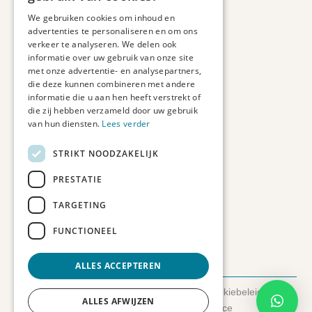
Maatwerk
We gebruiken cookies om inhoud en
Veelgestelde vragen
advertenties te personaliseren en om ons
Duurzaam ondernemen
verkeer te analyseren. We delen ook
informatie over uw gebruik van onze site
met onze advertentie- en analysepartners,
Contact informatie
die deze kunnen combineren met andere
informatie die u aan hen heeft verstrekt of
Etienne de Pinedaweg 34
die zij hebben verzameld door uw gebruik
3711 CH, Austerlitz
van hun diensten.
Lees verder
Nederland
STRIKT NOODZAKELIJK
info@fotoprintxl.nl
0343 78 58 00
PRESTATIE
KVK: 81960263
TARGETING
BTW: NL002708709B23
FUNCTIONEEL
ALLES ACCEPTEREN
© 2026 FotoprintXL.nl
-
Privacyverklaring
-
Cookiebeleid
-
ALLES AFWIJZEN
Disclaimer
- Gemaakt door:
SyncSilo Ecommerce