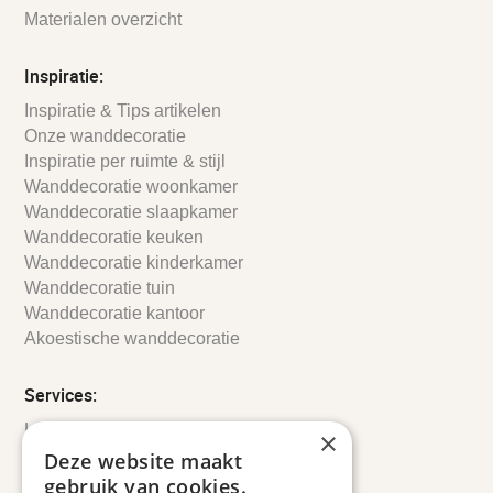
Materialen overzicht
Inspiratie:
Inspiratie & Tips artikelen
Onze wanddecoratie
Inspiratie per ruimte & stijl
Wanddecoratie woonkamer
Wanddecoratie slaapkamer
Wanddecoratie keuken
Wanddecoratie kinderkamer
Wanddecoratie tuin
Wanddecoratie kantoor
Akoestische wanddecoratie
Services:
Leveringsinformatie
×
Retourbeleid
Deze website maakt
Informatie
gebruik van cookies.