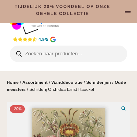
TIJDELIJK 20% VOORDEEL OP ONZE
GEHELE COLLECTIE
4.9/5
Home
/
Assortiment
/
Wanddecoratie
/
Schilderijen
/
Oude
meesters
/ Schilderij Orchidea Ernst Haeckel
-20%
🔍