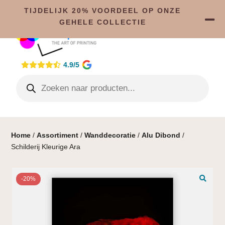
TIJDELIJK 20% VOORDEEL OP ONZE
GEHELE COLLECTIE
4.9/5
Home
/
Assortiment
/
Wanddecoratie
/
Alu Dibond
/
Schilderij Kleurige Ara
-20%
🔍