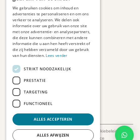
Maatwerk
We gebruiken cookies om inhoud en
Veelgestelde vragen
advertenties te personaliseren en om ons
Duurzaam ondernemen
verkeer te analyseren. We delen ook
informatie over uw gebruik van onze site
met onze advertentie- en analysepartners,
Contact informatie
die deze kunnen combineren met andere
informatie die u aan hen heeft verstrekt of
Etienne de Pinedaweg 34
die zij hebben verzameld door uw gebruik
3711 CH, Austerlitz
van hun diensten.
Lees verder
Nederland
STRIKT NOODZAKELIJK
info@fotoprintxl.nl
0343 78 58 00
PRESTATIE
KVK: 81960263
TARGETING
BTW: NL002708709B23
FUNCTIONEEL
ALLES ACCEPTEREN
© 2026 FotoprintXL.nl
-
Privacyverklaring
-
Cookiebeleid
-
ALLES AFWIJZEN
Disclaimer
- Gemaakt door:
SyncSilo Ecommerce