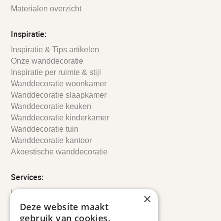
Materialen overzicht
Inspiratie:
Inspiratie & Tips artikelen
Onze wanddecoratie
Inspiratie per ruimte & stijl
Wanddecoratie woonkamer
Wanddecoratie slaapkamer
Wanddecoratie keuken
Wanddecoratie kinderkamer
Wanddecoratie tuin
Wanddecoratie kantoor
Akoestische wanddecoratie
Services:
Leveringsinformatie
×
Retourbeleid
Deze website maakt
Informatie
gebruik van cookies.