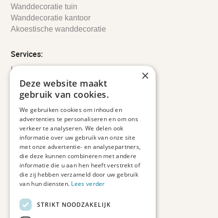
Wanddecoratie tuin
Wanddecoratie kantoor
Akoestische wanddecoratie
Services:
Leveringsinformatie
×
Retourbeleid
Deze website maakt
Informatie
gebruik van cookies.
Maatwerk
We gebruiken cookies om inhoud en
Veelgestelde vragen
advertenties te personaliseren en om ons
Duurzaam ondernemen
verkeer te analyseren. We delen ook
informatie over uw gebruik van onze site
met onze advertentie- en analysepartners,
Contact informatie
die deze kunnen combineren met andere
informatie die u aan hen heeft verstrekt of
Etienne de Pinedaweg 34
die zij hebben verzameld door uw gebruik
3711 CH, Austerlitz
van hun diensten.
Lees verder
Nederland
STRIKT NOODZAKELIJK
info@fotoprintxl.nl