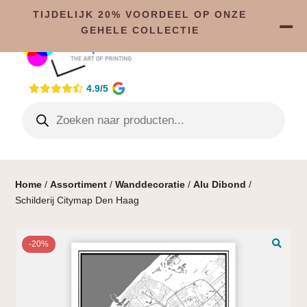
TIJDELIJK 20% VOORDEEL OP ONZE
GEHELE COLLECTIE
4.9/5
Home
/
Assortiment
/
Wanddecoratie
/
Alu Dibond
/
Schilderij Citymap Den Haag
-20%
🔍