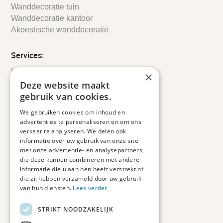
Wanddecoratie tuin
Wanddecoratie kantoor
Akoestische wanddecoratie
Services:
Leveringsinformatie
×
Retourbeleid
Deze website maakt
Informatie
gebruik van cookies.
Maatwerk
We gebruiken cookies om inhoud en
Veelgestelde vragen
advertenties te personaliseren en om ons
Duurzaam ondernemen
verkeer te analyseren. We delen ook
informatie over uw gebruik van onze site
met onze advertentie- en analysepartners,
Contact informatie
die deze kunnen combineren met andere
informatie die u aan hen heeft verstrekt of
Etienne de Pinedaweg 34
die zij hebben verzameld door uw gebruik
3711 CH, Austerlitz
van hun diensten.
Lees verder
Nederland
STRIKT NOODZAKELIJK
info@fotoprintxl.nl