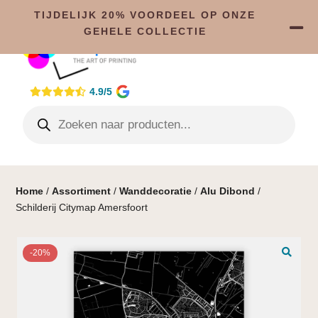
TIJDELIJK 20% VOORDEEL OP ONZE
GEHELE COLLECTIE
4.9/5
Home
/
Assortiment
/
Wanddecoratie
/
Alu Dibond
/
Schilderij Citymap Amersfoort
-20%
🔍