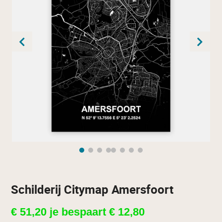
Schilderij Citymap Amersfoort
€
51,20
je bespaart
€
12,80