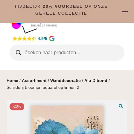
TIJDELIJK 20% VOORDEEL OP ONZE
GEHELE COLLECTIE
4.9/5
Home
/
Assortiment
/
Wanddecoratie
/
Alu Dibond
/
Schilderij Bloemen aquarel op linnen 2
-20%
🔍