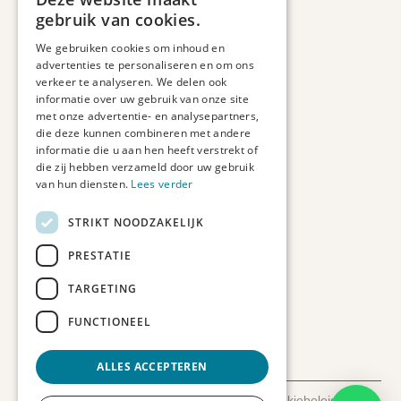
Informatie
gebruik van cookies.
Maatwerk
We gebruiken cookies om inhoud en
Veelgestelde vragen
advertenties te personaliseren en om ons
Duurzaam ondernemen
verkeer te analyseren. We delen ook
informatie over uw gebruik van onze site
met onze advertentie- en analysepartners,
Contact informatie
die deze kunnen combineren met andere
informatie die u aan hen heeft verstrekt of
Etienne de Pinedaweg 34
die zij hebben verzameld door uw gebruik
3711 CH, Austerlitz
van hun diensten.
Lees verder
Nederland
STRIKT NOODZAKELIJK
info@fotoprintxl.nl
0343 78 58 00
PRESTATIE
KVK: 81960263
TARGETING
BTW: NL002708709B23
FUNCTIONEEL
ALLES ACCEPTEREN
© 2026 FotoprintXL.nl
-
Privacyverklaring
-
Cookiebeleid
-