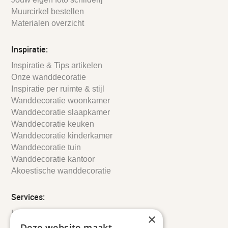
Muurcirkel bestellen
Materialen overzicht
Inspiratie:
Inspiratie & Tips artikelen
Onze wanddecoratie
Inspiratie per ruimte & stijl
Wanddecoratie woonkamer
Wanddecoratie slaapkamer
Wanddecoratie keuken
Wanddecoratie kinderkamer
Wanddecoratie tuin
Wanddecoratie kantoor
Akoestische wanddecoratie
Services:
Leveringsinformatie
×
Retourbeleid
Deze website maakt