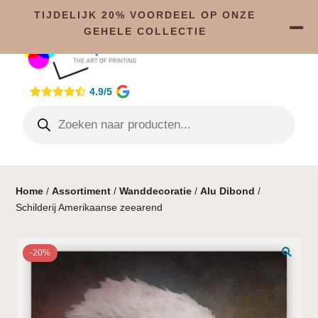
TIJDELIJK 20% VOORDEEL OP ONZE
GEHELE COLLECTIE
4.9/5
Home
/
Assortiment
/
Wanddecoratie
/
Alu Dibond
/
Schilderij Amerikaanse zeearend
-20%
🔍