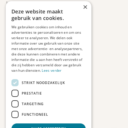
Leveringsinformatie
×
Retourbeleid
Deze website maakt
Informatie
gebruik van cookies.
Maatwerk
We gebruiken cookies om inhoud en
Veelgestelde vragen
advertenties te personaliseren en om ons
Duurzaam ondernemen
verkeer te analyseren. We delen ook
informatie over uw gebruik van onze site
met onze advertentie- en analysepartners,
Contact informatie
die deze kunnen combineren met andere
informatie die u aan hen heeft verstrekt of
Etienne de Pinedaweg 34
die zij hebben verzameld door uw gebruik
3711 CH, Austerlitz
van hun diensten.
Lees verder
Nederland
STRIKT NOODZAKELIJK
info@fotoprintxl.nl
0343 78 58 00
PRESTATIE
KVK: 81960263
TARGETING
BTW: NL002708709B23
FUNCTIONEEL