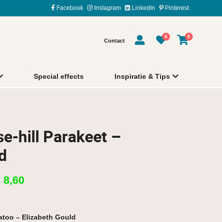
Facebook
Instagram
LinkedIn
Pinterest
0
0
Contact
Special effects
Inspiratie & Tips
e-hill Parakeet –
d
€
8,60
atoo – Elizabeth Gould