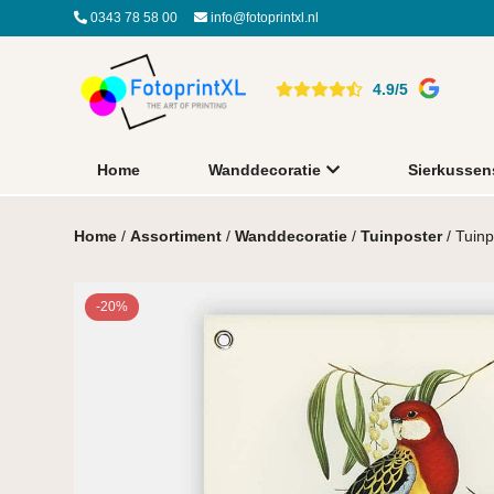
0343 78 58 00
info@fotoprintxl.nl
4.9/5
Home
Wanddecoratie
Sierkussen
Home
/
Assortiment
/
Wanddecoratie
/
Tuinposter
/ Tuinp
-20%