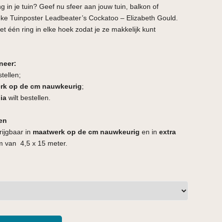
ng in je tuin? Geef nu sfeer aan jouw tuin, balkon of
ke Tuinposter Leadbeater’s Cockatoo – Elizabeth Gould.
 één ring in elke hoek zodat je ze makkelijk kunt
neer:
stellen;
rk op de cm nauwkeurig
;
ia
wilt bestellen.
en
rijgbaar in
maatwerk op de cm nauwkeurig
en in
extra
 van 4,5 x 15 meter.