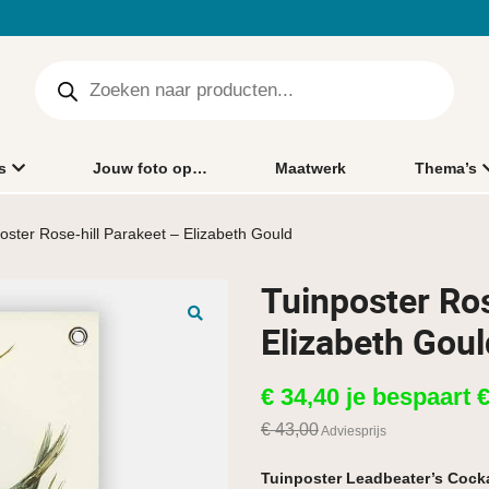
s
Jouw foto op…
Maatwerk
Thema’s
oster Rose-hill Parakeet – Elizabeth Gould
Tuinposter Ros
Elizabeth Goul
🔍
€
34,40
je bespaart
€
43,00
Adviesprijs
Tuinposter Leadbeater’s Cock