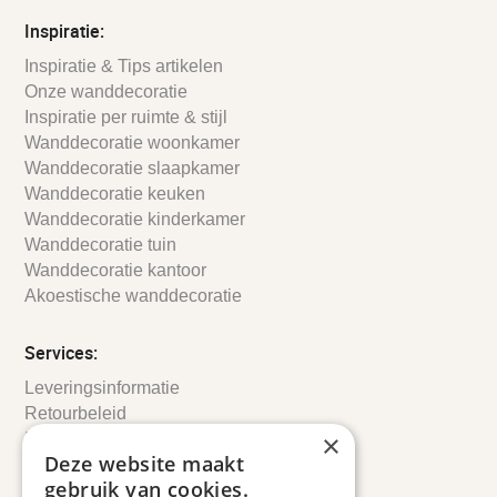
Inspiratie:
Inspiratie & Tips artikelen
Onze wanddecoratie
Inspiratie per ruimte & stijl
Wanddecoratie woonkamer
Wanddecoratie slaapkamer
Wanddecoratie keuken
Wanddecoratie kinderkamer
Wanddecoratie tuin
Wanddecoratie kantoor
Akoestische wanddecoratie
Services:
Leveringsinformatie
Retourbeleid
×
Informatie
Deze website maakt
Maatwerk
gebruik van cookies.
Veelgestelde vragen