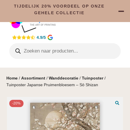
TIJDELIJK 20% VOORDEEL OP ONZE
GEHELE COLLECTIE
4.9/5
Home
/
Assortiment
/
Wanddecoratie
/
Tuinposter
/
Tuinposter Japanse Pruimenbloesem – Sō Shizan
-20%
🔍