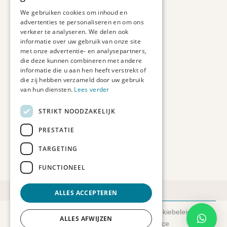
Duurzaam ondernemen
We gebruiken cookies om inhoud en
advertenties te personaliseren en om ons
verkeer te analyseren. We delen ook
Contact informatie
informatie over uw gebruik van onze site
Etienne de Pinedaweg 34
met onze advertentie- en analysepartners,
die deze kunnen combineren met andere
3711 CH, Austerlitz
informatie die u aan hen heeft verstrekt of
Nederland
die zij hebben verzameld door uw gebruik
van hun diensten.
Lees verder
info@fotoprintxl.nl
0343 78 58 00
STRIKT NOODZAKELIJK
KVK: 81960263
PRESTATIE
BTW: NL002708709B23
TARGETING
FUNCTIONEEL
ALLES ACCEPTEREN
© 2026 FotoprintXL.nl
-
Privacyverklaring
-
Cookiebeleid
-
ALLES AFWIJZEN
Disclaimer
- Gemaakt door:
SyncSilo Ecommerce