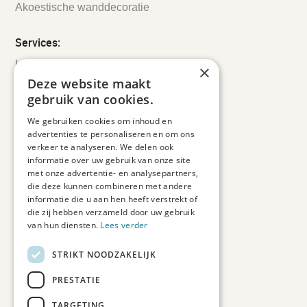
Akoestische wanddecoratie
Services:
Leveringsinformatie
×
Retourbeleid
Deze website maakt
Informatie
gebruik van cookies.
Maatwerk
We gebruiken cookies om inhoud en
Veelgestelde vragen
advertenties te personaliseren en om ons
Duurzaam ondernemen
verkeer te analyseren. We delen ook
informatie over uw gebruik van onze site
met onze advertentie- en analysepartners,
Contact informatie
die deze kunnen combineren met andere
informatie die u aan hen heeft verstrekt of
Etienne de Pinedaweg 34
die zij hebben verzameld door uw gebruik
3711 CH, Austerlitz
van hun diensten.
Lees verder
Nederland
STRIKT NOODZAKELIJK
info@fotoprintxl.nl
0343 78 58 00
PRESTATIE
KVK: 81960263
TARGETING