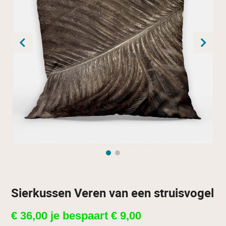
Sierkussen Veren van een struisvogel
€
36,00
je bespaart
€
9,00