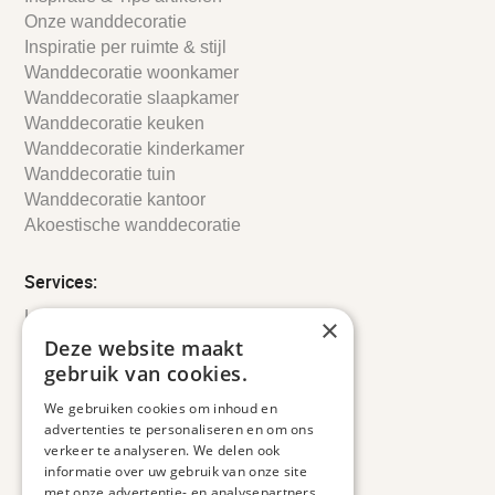
Onze wanddecoratie
Inspiratie per ruimte & stijl
Wanddecoratie woonkamer
Wanddecoratie slaapkamer
Wanddecoratie keuken
Wanddecoratie kinderkamer
Wanddecoratie tuin
Wanddecoratie kantoor
Akoestische wanddecoratie
Services:
Leveringsinformatie
×
Retourbeleid
Deze website maakt
Informatie
gebruik van cookies.
Maatwerk
We gebruiken cookies om inhoud en
Veelgestelde vragen
advertenties te personaliseren en om ons
Duurzaam ondernemen
verkeer te analyseren. We delen ook
informatie over uw gebruik van onze site
met onze advertentie- en analysepartners,