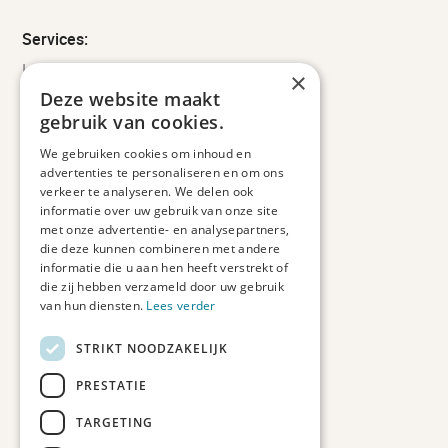
Services:
Leveringsinformatie
×
Retourbeleid
Deze website maakt
Informatie
gebruik van cookies.
Maatwerk
We gebruiken cookies om inhoud en
Veelgestelde vragen
advertenties te personaliseren en om ons
Duurzaam ondernemen
verkeer te analyseren. We delen ook
informatie over uw gebruik van onze site
met onze advertentie- en analysepartners,
Contact informatie
die deze kunnen combineren met andere
informatie die u aan hen heeft verstrekt of
Etienne de Pinedaweg 34
die zij hebben verzameld door uw gebruik
3711 CH, Austerlitz
van hun diensten.
Lees verder
Nederland
STRIKT NOODZAKELIJK
info@fotoprintxl.nl
0343 78 58 00
PRESTATIE
KVK: 81960263
TARGETING
BTW: NL002708709B23