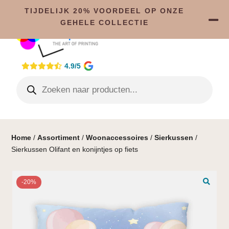
TIJDELIJK 20% VOORDEEL OP ONZE
GEHELE COLLECTIE
4.9/5
Home
/
Assortiment
/
Woonaccessoires
/
Sierkussen
/
Sierkussen Olifant en konijntjes op fiets
-20%
🔍