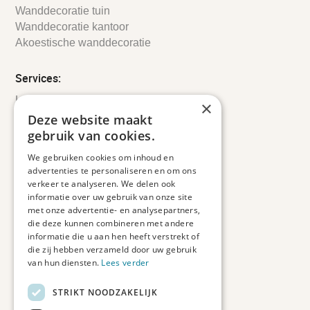
Wanddecoratie tuin
Wanddecoratie kantoor
Akoestische wanddecoratie
Services:
Leveringsinformatie
×
Retourbeleid
Deze website maakt
Informatie
gebruik van cookies.
Maatwerk
We gebruiken cookies om inhoud en
Veelgestelde vragen
advertenties te personaliseren en om ons
Duurzaam ondernemen
verkeer te analyseren. We delen ook
informatie over uw gebruik van onze site
met onze advertentie- en analysepartners,
Contact informatie
die deze kunnen combineren met andere
informatie die u aan hen heeft verstrekt of
Etienne de Pinedaweg 34
die zij hebben verzameld door uw gebruik
3711 CH, Austerlitz
van hun diensten.
Lees verder
Nederland
STRIKT NOODZAKELIJK
info@fotoprintxl.nl