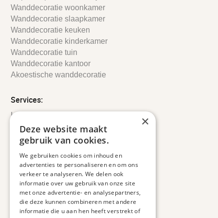
Wanddecoratie woonkamer
Wanddecoratie slaapkamer
Wanddecoratie keuken
Wanddecoratie kinderkamer
Wanddecoratie tuin
Wanddecoratie kantoor
Akoestische wanddecoratie
Services:
Leveringsinformatie
×
Retourbeleid
Deze website maakt
Informatie
gebruik van cookies.
Maatwerk
We gebruiken cookies om inhoud en
Veelgestelde vragen
advertenties te personaliseren en om ons
Duurzaam ondernemen
verkeer te analyseren. We delen ook
informatie over uw gebruik van onze site
met onze advertentie- en analysepartners,
Contact informatie
die deze kunnen combineren met andere
informatie die u aan hen heeft verstrekt of
Etienne de Pinedaweg 34