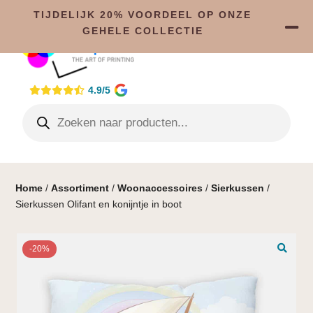
TIJDELIJK 20% VOORDEEL OP ONZE
GEHELE COLLECTIE
4.9/5
Home
/
Assortiment
/
Woonaccessoires
/
Sierkussen
/
Sierkussen Olifant en konijntje in boot
-20%
🔍