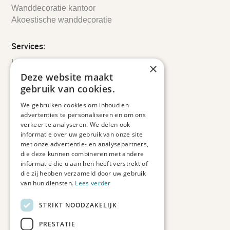
Wanddecoratie kantoor
Akoestische wanddecoratie
Services:
Leveringsinformatie
×
Retourbeleid
Deze website maakt
Informatie
gebruik van cookies.
Maatwerk
We gebruiken cookies om inhoud en
Veelgestelde vragen
advertenties te personaliseren en om ons
Duurzaam ondernemen
verkeer te analyseren. We delen ook
informatie over uw gebruik van onze site
met onze advertentie- en analysepartners,
Contact informatie
die deze kunnen combineren met andere
informatie die u aan hen heeft verstrekt of
Etienne de Pinedaweg 34
die zij hebben verzameld door uw gebruik
3711 CH, Austerlitz
van hun diensten.
Lees verder
Nederland
STRIKT NOODZAKELIJK
info@fotoprintxl.nl
0343 78 58 00
PRESTATIE