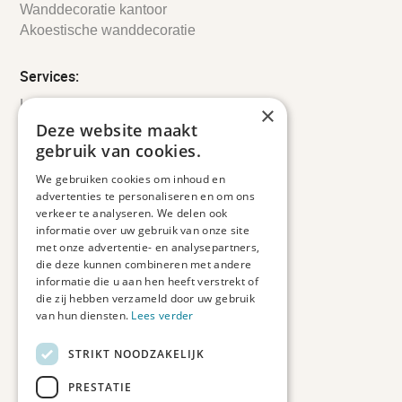
Wanddecoratie kantoor
Akoestische wanddecoratie
Services:
Leveringsinformatie
×
Retourbeleid
Deze website maakt
Informatie
gebruik van cookies.
Maatwerk
We gebruiken cookies om inhoud en
Veelgestelde vragen
advertenties te personaliseren en om ons
Duurzaam ondernemen
verkeer te analyseren. We delen ook
informatie over uw gebruik van onze site
met onze advertentie- en analysepartners,
Contact informatie
die deze kunnen combineren met andere
informatie die u aan hen heeft verstrekt of
Etienne de Pinedaweg 34
die zij hebben verzameld door uw gebruik
3711 CH, Austerlitz
van hun diensten.
Lees verder
Nederland
STRIKT NOODZAKELIJK
info@fotoprintxl.nl
0343 78 58 00
PRESTATIE