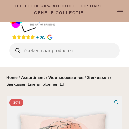
TIJDELIJK 20% VOORDEEL OP ONZE
GEHELE COLLECTIE
4.9/5
Home
/
Assortiment
/
Woonaccessoires
/
Sierkussen
/
Sierkussen Line art bloemen 1d
-20%
🔍