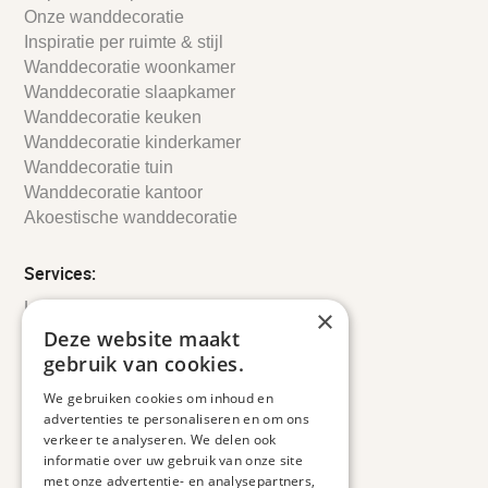
Onze wanddecoratie
Inspiratie per ruimte & stijl
Wanddecoratie woonkamer
Wanddecoratie slaapkamer
Wanddecoratie keuken
Wanddecoratie kinderkamer
Wanddecoratie tuin
Wanddecoratie kantoor
Akoestische wanddecoratie
Services:
Leveringsinformatie
×
Retourbeleid
Deze website maakt
Informatie
gebruik van cookies.
Maatwerk
We gebruiken cookies om inhoud en
Veelgestelde vragen
advertenties te personaliseren en om ons
Duurzaam ondernemen
verkeer te analyseren. We delen ook
informatie over uw gebruik van onze site
met onze advertentie- en analysepartners,