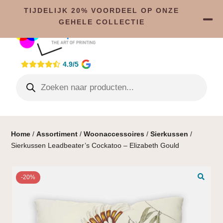
TIJDELIJK 20% VOORDEEL OP ONZE
GEHELE COLLECTIE
4.9/5
Home
/
Assortiment
/
Woonaccessoires
/
Sierkussen
/
Sierkussen Leadbeater’s Cockatoo – Elizabeth Gould
-20%
🔍