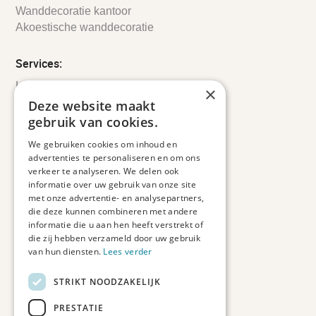
Wanddecoratie kantoor
Akoestische wanddecoratie
Services:
Leveringsinformatie
×
Retourbeleid
Deze website maakt
Informatie
gebruik van cookies.
Maatwerk
We gebruiken cookies om inhoud en
Veelgestelde vragen
advertenties te personaliseren en om ons
Duurzaam ondernemen
verkeer te analyseren. We delen ook
informatie over uw gebruik van onze site
met onze advertentie- en analysepartners,
Contact informatie
die deze kunnen combineren met andere
informatie die u aan hen heeft verstrekt of
Etienne de Pinedaweg 34
die zij hebben verzameld door uw gebruik
3711 CH, Austerlitz
van hun diensten.
Lees verder
Nederland
STRIKT NOODZAKELIJK
info@fotoprintxl.nl
0343 78 58 00
PRESTATIE