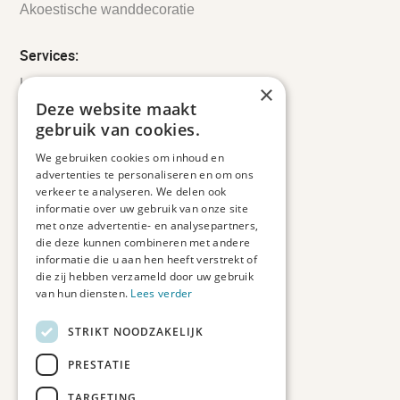
Akoestische wanddecoratie
Services:
Leveringsinformatie
×
Retourbeleid
Deze website maakt
Informatie
gebruik van cookies.
Maatwerk
We gebruiken cookies om inhoud en
Veelgestelde vragen
advertenties te personaliseren en om ons
Duurzaam ondernemen
verkeer te analyseren. We delen ook
informatie over uw gebruik van onze site
met onze advertentie- en analysepartners,
Contact informatie
die deze kunnen combineren met andere
informatie die u aan hen heeft verstrekt of
Etienne de Pinedaweg 34
die zij hebben verzameld door uw gebruik
3711 CH, Austerlitz
van hun diensten.
Lees verder
Nederland
STRIKT NOODZAKELIJK
info@fotoprintxl.nl
0343 78 58 00
PRESTATIE
KVK: 81960263
TARGETING