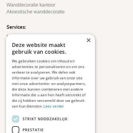
Wanddecoratie kantoor
Akoestische wanddecoratie
Services:
Leveringsinformatie
×
Retourbeleid
Deze website maakt
Informatie
gebruik van cookies.
Maatwerk
We gebruiken cookies om inhoud en
Veelgestelde vragen
advertenties te personaliseren en om ons
Duurzaam ondernemen
verkeer te analyseren. We delen ook
informatie over uw gebruik van onze site
met onze advertentie- en analysepartners,
Contact informatie
die deze kunnen combineren met andere
informatie die u aan hen heeft verstrekt of
Etienne de Pinedaweg 34
die zij hebben verzameld door uw gebruik
3711 CH, Austerlitz
van hun diensten.
Lees verder
Nederland
STRIKT NOODZAKELIJK
info@fotoprintxl.nl
0343 78 58 00
PRESTATIE