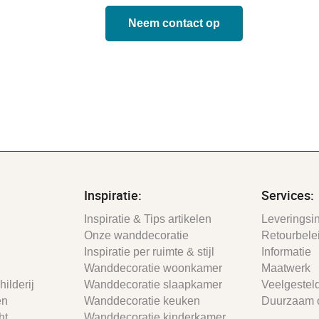
Neem contact op
Inspiratie:
Services:
Inspiratie & Tips artikelen
Leveringsin
Onze wanddecoratie
Retourbele
Inspiratie per ruimte & stijl
Informatie
Wanddecoratie woonkamer
Maatwerk
ilderij
Wanddecoratie slaapkamer
Veelgestel
en
Wanddecoratie keuken
Duurzaam 
ht
Wanddecoratie kinderkamer