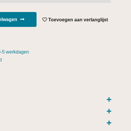
kelwagen
Toevoegen aan verlanglijst
3-5 werkdagen
t