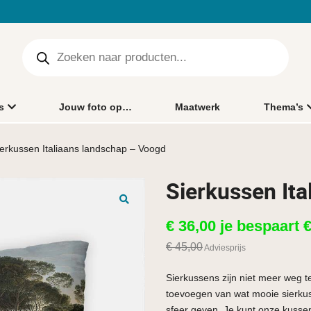
s
Jouw foto op…
Maatwerk
Thema’s
ierkussen Italiaans landschap – Voogd
Sierkussen It
🔍
€
36,00
je bespaart
€
45,00
Adviesprijs
Sierkussens zijn niet meer weg te
toevoegen van wat mooie sierkuss
sfeer geven. Je kunt onze kusse