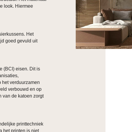
ke look. Hiermee
sierkussens. Het
ijd goed gevuld uit
 (BCI) eisen. Dit is
nisaties,
 op het verduurzamen
ereld verbouwd en op
 van de katoen zorgt
delijke printtechniek
 het printen is niet