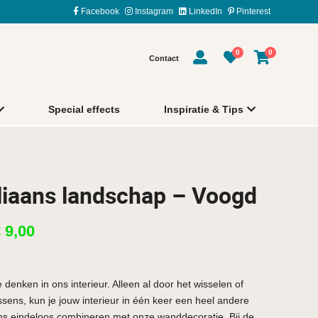
Facebook
Instagram
LinkedIn
Pinterest
0
0
Contact
Special effects
Inspiratie & Tips
aliaans landschap – Voogd
€
9,00
 denken in ons interieur. Alleen al door het wisselen of
ens, kun je jouw interieur in één keer een heel andere
ns eindeloos combineren met onze wanddecoratie. Bij de