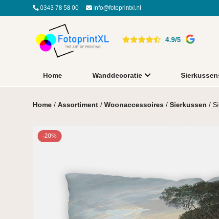
0343 78 58 00
info@fotoprintxl.nl
4.9/5
Home
Wanddecoratie
Sierkussen
Home
/
Assortiment
/
Woonaccessoires
/
Sierkussen
/ S
-20%