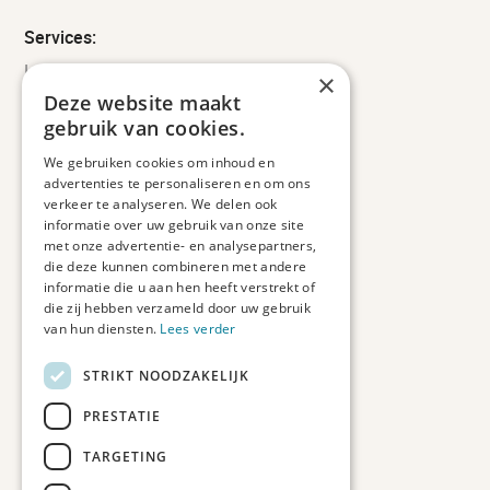
Services:
Leveringsinformatie
×
Retourbeleid
Deze website maakt
Informatie
gebruik van cookies.
Maatwerk
We gebruiken cookies om inhoud en
Veelgestelde vragen
advertenties te personaliseren en om ons
Duurzaam ondernemen
verkeer te analyseren. We delen ook
informatie over uw gebruik van onze site
met onze advertentie- en analysepartners,
Contact informatie
die deze kunnen combineren met andere
informatie die u aan hen heeft verstrekt of
Etienne de Pinedaweg 34
die zij hebben verzameld door uw gebruik
3711 CH, Austerlitz
van hun diensten.
Lees verder
Nederland
STRIKT NOODZAKELIJK
info@fotoprintxl.nl
0343 78 58 00
PRESTATIE
KVK: 81960263
TARGETING
BTW: NL002708709B23