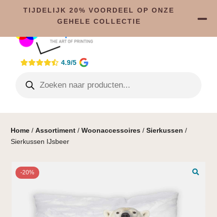
TIJDELIJK 20% VOORDEEL OP ONZE
GEHELE COLLECTIE
4.9/5
Home
/
Assortiment
/
Woonaccessoires
/
Sierkussen
/
Sierkussen IJsbeer
-20%
🔍