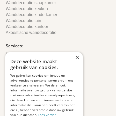
Wanddecoratie slaapkamer
Wanddecoratie keuken
Wanddecoratie kinderkamer
Wanddecoratie tuin
Wanddecoratie kantoor
Akoestische wanddecoratie
Services:
Leveringsinformatie
×
Retourbeleid
Deze website maakt
Informatie
gebruik van cookies.
Maatwerk
We gebruiken cookies om inhoud en
Veelgestelde vragen
advertenties te personaliseren en om ons
Duurzaam ondernemen
verkeer te analyseren. We delen ook
informatie over uw gebruik van onze site
met onze advertentie- en analysepartners,
Contact informatie
die deze kunnen combineren met andere
informatie die u aan hen heeft verstrekt of
Etienne de Pinedaweg 34
die zij hebben verzameld door uw gebruik
3711 CH, Austerlitz
van hun diensten.
Lees verder