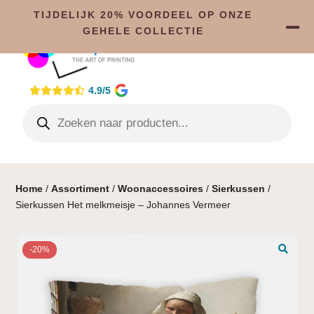
TIJDELIJK 20% VOORDEEL OP ONZE
GEHELE COLLECTIE
4.9/5
Home
/
Assortiment
/
Woonaccessoires
/
Sierkussen
/
Sierkussen Het melkmeisje – Johannes Vermeer
-20%
🔍