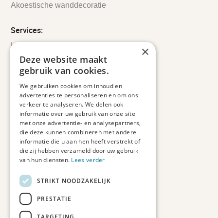
Akoestische wanddecoratie
Services:
Leveringsinformatie
×
Retourbeleid
Deze website maakt
Informatie
gebruik van cookies.
Maatwerk
We gebruiken cookies om inhoud en
Veelgestelde vragen
advertenties te personaliseren en om ons
Duurzaam ondernemen
verkeer te analyseren. We delen ook
informatie over uw gebruik van onze site
met onze advertentie- en analysepartners,
Contact informatie
die deze kunnen combineren met andere
informatie die u aan hen heeft verstrekt of
Etienne de Pinedaweg 34
die zij hebben verzameld door uw gebruik
3711 CH, Austerlitz
van hun diensten.
Lees verder
Nederland
STRIKT NOODZAKELIJK
info@fotoprintxl.nl
0343 78 58 00
PRESTATIE
KVK: 81960263
TARGETING