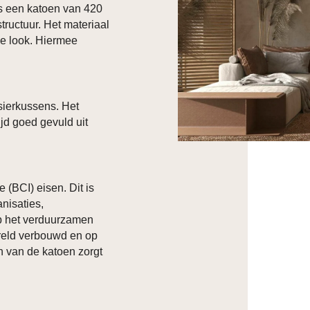
s een katoen van 420
structuur. Het materiaal
ke look. Hiermee
sierkussens. Het
ijd goed gevuld uit
 (BCI) eisen. Dit is
nisaties,
 op het verduurzamen
ereld verbouwd en op
 van de katoen zorgt