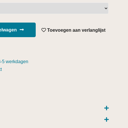
kelwagen
Toevoegen aan verlanglijst
3-5 werkdagen
t