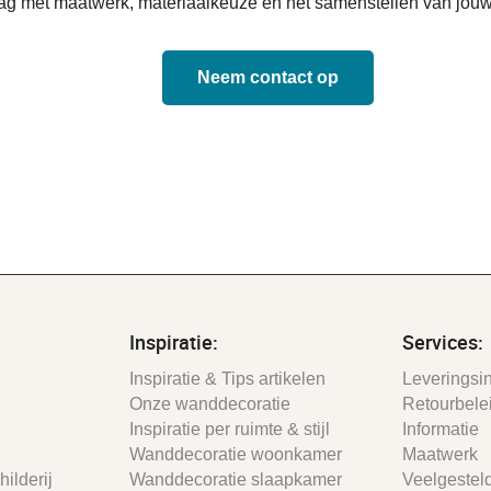
aag met maatwerk, materiaalkeuze en het samenstellen van jouw
Neem contact op
Inspiratie:
Services:
Inspiratie & Tips artikelen
Leveringsin
Onze wanddecoratie
Retourbele
Inspiratie per ruimte & stijl
Informatie
Wanddecoratie woonkamer
Maatwerk
ilderij
Wanddecoratie slaapkamer
Veelgestel