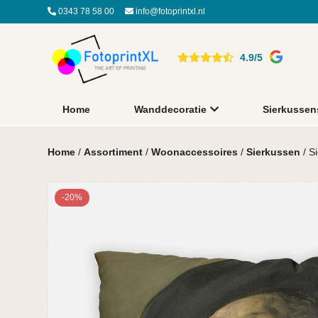
0343 78 58 00
info@fotoprintxl.nl
4.9/5
Home
Wanddecoratie
Sierkussen
Home
/
Assortiment
/
Woonaccessoires
/
Sierkussen
/ S
-20%