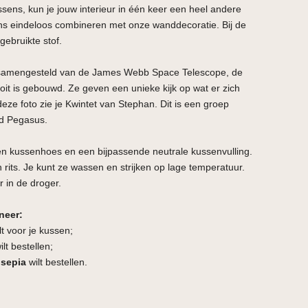
ens, kun je jouw interieur in één keer een heel andere
ns eindeloos combineren met onze wanddecoratie. Bij de
 gebruikte stof.
 samengesteld van de James Webb Space Telescope, de
ooit is gebouwd. Ze geven een unieke kijk op wat er zich
deze foto zie je Kwintet van Stephan. Dit is een groep
eld Pegasus.
en kussenhoes en een bijpassende neutrale kussenvulling.
 rits. Je kunt ze wassen en strijken op lage temperatuur.
r in de droger.
neer:
lt voor je kussen;
lt bestellen;
 sepia
wilt bestellen.