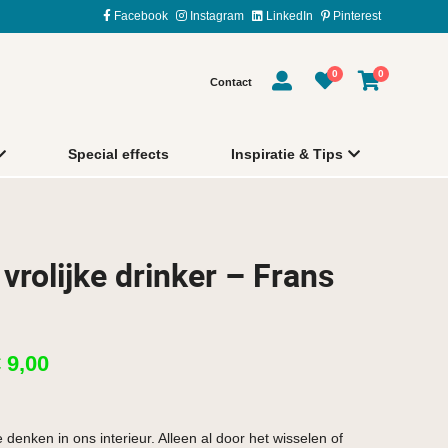
Facebook
Instagram
LinkedIn
Pinterest
0
0
Contact
Special effects
Inspiratie & Tips
vrolijke drinker – Frans
€
9,00
 denken in ons interieur. Alleen al door het wisselen of