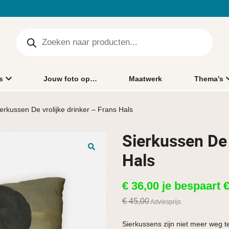
s
Jouw foto op…
Maatwerk
Thema’s
ierkussen De vrolijke drinker – Frans Hals
Sierkussen De 
Hals
🔍
€
36,00
je bespaart
€
45,00
Adviesprijs
Sierkussens zijn niet meer weg te