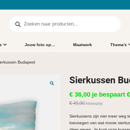
s
Jouw foto op…
Maatwerk
Thema’s
ierkussen Budapest
Sierkussen Bu
🔍
€
36,00
je bespaart
€
45,00
Adviesprijs
Sierkussens zijn niet meer weg te
toevoegen van wat mooie sierkuss
sfeer geven. Je kunt onze kusse