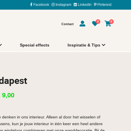
Facebook
Instagram
LinkedIn
Pinterest
0
0
Contact
Special effects
Inspiratie & Tips
dapest
€
9,00
 denken in ons interieur. Alleen al door het wisselen of
ens, kun je jouw interieur in één keer een heel andere
ns eindeloos combineren met onze wanddecoratie. Bij de