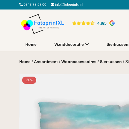
0343 78 58 00
info@fotoprintxl.nl
4.9/5
Home
Wanddecoratie
Sierkussen
Home
/
Assortiment
/
Woonaccessoires
/
Sierkussen
/ S
-20%