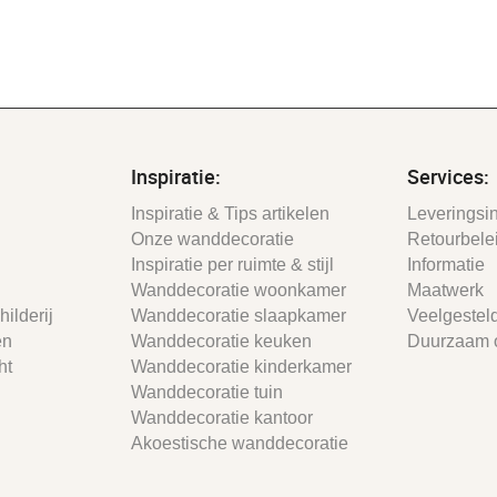
Inspiratie:
Services:
Inspiratie & Tips artikelen
Leveringsin
Onze wanddecoratie
Retourbele
Inspiratie per ruimte & stijl
Informatie
Wanddecoratie woonkamer
Maatwerk
ilderij
Wanddecoratie slaapkamer
Veelgestel
en
Wanddecoratie keuken
Duurzaam 
ht
Wanddecoratie kinderkamer
Wanddecoratie tuin
Wanddecoratie kantoor
Akoestische wanddecoratie