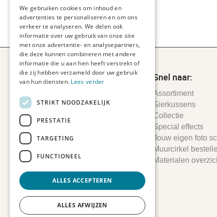
We gebruiken cookies om inhoud en
advertenties te personaliseren en om ons
verkeer te analyseren. We delen ook
informatie over uw gebruik van onze site
met onze advertentie- en analysepartners,
die deze kunnen combineren met andere
informatie die u aan hen heeft verstrekt of
die zij hebben verzameld door uw gebruik
Snel naar:
van hun diensten.
Lees verder
Assortiment
STRIKT NOODZAKELIJK
Sierkussens
Collectie
PRESTATIE
Special effects
Jouw eigen foto sch
TARGETING
Muurcirkel bestell
FUNCTIONEEL
Materialen overzic
ALLES ACCEPTEREN
ALLES AFWIJZEN