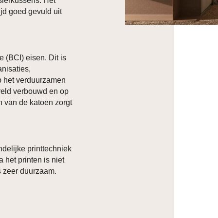
sierkussens. Het
ijd goed gevuld uit
 (BCI) eisen. Dit is
nisaties,
 op het verduurzamen
ereld verbouwd en op
 van de katoen zorgt
delijke printtechniek
 het printen is niet
s zeer duurzaam.