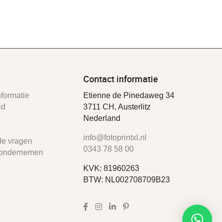
Contact informatie
formatie
Etienne de Pinedaweg 34
id
3711 CH, Austerlitz
Nederland
info@fotoprintxl.nl
de vragen
0343 78 58 00
ondernemen
KVK: 81960263
BTW: NL002708709B23