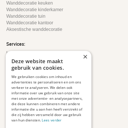
Wanddecoratie keuken
Wanddecoratie kinderkamer
Wanddecoratie tuin
Wanddecoratie kantoor
Akoestische wanddecoratie
Services:
Leveringsinformatie
×
Retourbeleid
Deze website maakt
Informatie
gebruik van cookies.
Maatwerk
We gebruiken cookies om inhoud en
Veelgestelde vragen
advertenties te personaliseren en om ons
Duurzaam ondernemen
verkeer te analyseren. We delen ook
informatie over uw gebruik van onze site
met onze advertentie- en analysepartners,
Contact informatie
die deze kunnen combineren met andere
informatie die u aan hen heeft verstrekt of
Etienne de Pinedaweg 34
die zij hebben verzameld door uw gebruik
3711 CH, Austerlitz
van hun diensten.
Lees verder
Nederland