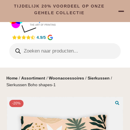
TIJDELIJK 20% VOORDEEL OP ONZE
GEHELE COLLECTIE
4.9/5
Home
/
Assortiment
/
Woonaccessoires
/
Sierkussen
/
Sierkussen Boho shapes-1
-20%
🔍