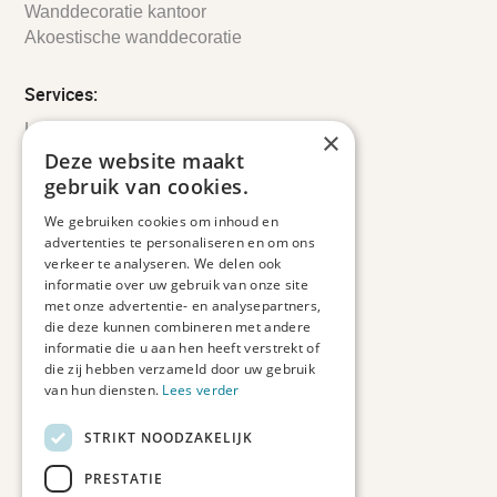
Wanddecoratie kantoor
Akoestische wanddecoratie
Services:
Leveringsinformatie
×
Retourbeleid
Deze website maakt
Informatie
gebruik van cookies.
Maatwerk
We gebruiken cookies om inhoud en
Veelgestelde vragen
advertenties te personaliseren en om ons
Duurzaam ondernemen
verkeer te analyseren. We delen ook
informatie over uw gebruik van onze site
met onze advertentie- en analysepartners,
Contact informatie
die deze kunnen combineren met andere
informatie die u aan hen heeft verstrekt of
Etienne de Pinedaweg 34
die zij hebben verzameld door uw gebruik
3711 CH, Austerlitz
van hun diensten.
Lees verder
Nederland
STRIKT NOODZAKELIJK
info@fotoprintxl.nl
0343 78 58 00
PRESTATIE