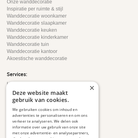
Onze wanddecoratie
Inspiratie per ruimte & stijl
Wanddecoratie woonkamer
Wanddecoratie slaapkamer
Wanddecoratie keuken
Wanddecoratie kinderkamer
Wanddecoratie tuin
Wanddecoratie kantoor
Akoestische wanddecoratie
Services:
Leveringsinformatie
×
Retourbeleid
Deze website maakt
Informatie
gebruik van cookies.
Maatwerk
We gebruiken cookies om inhoud en
Veelgestelde vragen
advertenties te personaliseren en om ons
Duurzaam ondernemen
verkeer te analyseren. We delen ook
informatie over uw gebruik van onze site
met onze advertentie- en analysepartners,
Contact informatie