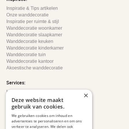
Inspiratie & Tips artikelen
Onze wanddecoratie
Inspiratie per ruimte & stijl
Wanddecoratie woonkamer
Wanddecoratie slaapkamer
Wanddecoratie keuken
Wanddecoratie kinderkamer
Wanddecoratie tuin
Wanddecoratie kantoor
Akoestische wanddecoratie
Services:
Leveringsinformatie
×
Retourbeleid
Deze website maakt
Informatie
gebruik van cookies.
Maatwerk
We gebruiken cookies om inhoud en
Veelgestelde vragen
advertenties te personaliseren en om ons
Duurzaam ondernemen
verkeer te analyseren. We delen ook