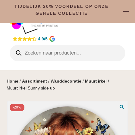
TIJDELIJK 20% VOORDEEL OP ONZE
GEHELE COLLECTIE
4.9/5
Home
/
Assortiment
/
Wanddecoratie
/
Muurcirkel
/
Muurcirkel Sunny side up
-20%
🔍