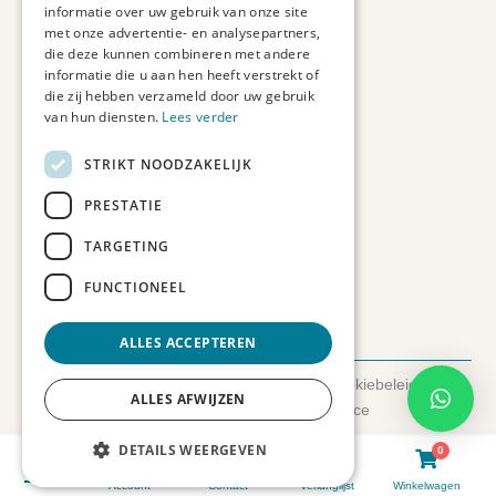
informatie over uw gebruik van onze site
met onze advertentie- en analysepartners,
Contact informatie
die deze kunnen combineren met andere
informatie die u aan hen heeft verstrekt of
Etienne de Pinedaweg 34
die zij hebben verzameld door uw gebruik
3711 CH, Austerlitz
van hun diensten.
Lees verder
Nederland
STRIKT NOODZAKELIJK
info@fotoprintxl.nl
0343 78 58 00
PRESTATIE
KVK: 81960263
TARGETING
BTW: NL002708709B23
FUNCTIONEEL
ALLES ACCEPTEREN
© 2026 FotoprintXL.nl
-
Privacyverklaring
-
Cookiebeleid
-
ALLES AFWIJZEN
Disclaimer
- Gemaakt door:
SyncSilo Ecommerce
DETAILS WEERGEVEN
0
0
Account
Contact
Verlanglijst
Winkelwagen