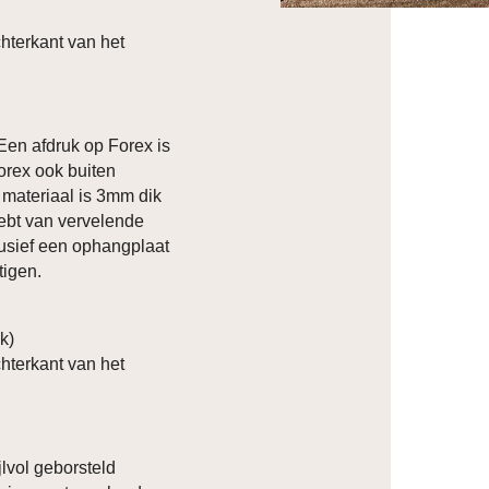
hterkant van het
 Een afdruk op Forex is
orex ook buiten
t materiaal is 3mm dik
hebt van vervelende
clusief een ophangplaat
tigen.
ik)
hterkant van het
lvol geborsteld