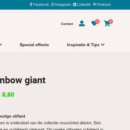
Facebook
Instagram
LinkedIn
Pinterest
0
0
Contact
Special effects
Inspiratie & Tips
inbow giant
€
8,60
urige olifant
uren is onderdeel van de collectie muurcirkel dieren. Een
ht en vrolijkheid uitstraalt. Dit unieke olifanten schilderij in