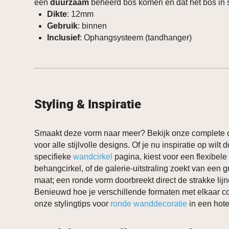
een
duurzaam
beheerd bos komen en dat het bos in st
Dikte
: 12mm
Gebruik
: binnen
Inclusief
: Ophangsysteem (tandhanger)
Styling & Inspiratie
Smaakt deze vorm naar meer? Bekijk onze complete c
voor alle stijlvolle designs. Of je nu inspiratie op wilt
specifieke
wandcirkel
pagina, kiest voor een flexibele
behangcirkel, of de galerie-uitstraling zoekt van een 
maat; een ronde vorm doorbreekt direct de strakke lijnen
Benieuwd hoe je verschillende formaten met elkaar 
onze stylingtips voor
ronde wanddecoratie
in een hotel