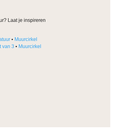
r? Laat je inspireren
atuur
•
Muurcirkel
t van 3
•
Muurcirkel