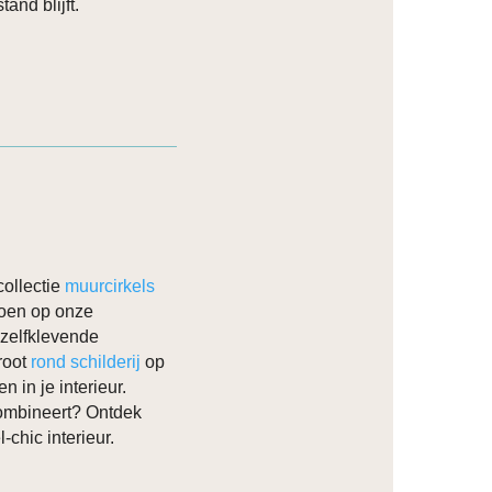
and blijft.
ollectie
muurcirkels
 doen op onze
 zelfklevende
groot
rond schilderij
op
 in je interieur.
combineert? Ontdek
-chic interieur.