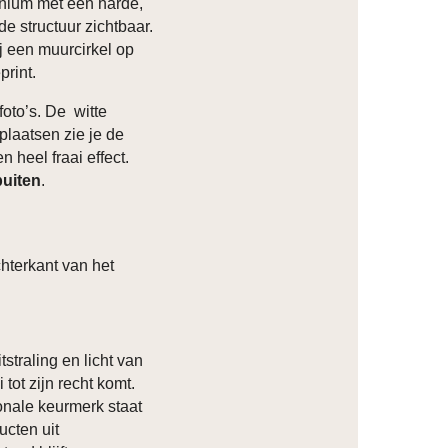
inium met een harde,
de structuur zichtbaar.
ij een muurcirkel op
print.
foto’s. De witte
plaatsen zie je de
n heel fraai effect.
buiten
.
hterkant van het
tstraling en licht van
 tot zijn recht komt.
onale keurmerk staat
ucten uit