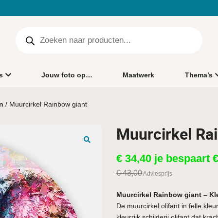
s
Jouw foto op…
Maatwerk
Thema’s
n
/ Muurcirkel Rainbow giant
Muurcirkel Ra
🔍
€
34,40
je bespaart
€
43,00
Adviesprijs
Muurcirkel Rainbow giant – Kle
De muurcirkel olifant in felle kle
kleurrijk schilderij olifant dat krac