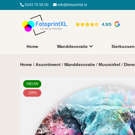
0343 78 58 00
info@fotoprintxl.nl
4.9/5
Home
Wanddecoratie
Sierkussen
Home
/
Assortiment
/
Wanddecoratie
/
Muurcirkel
/
Diere
NIEUW
-20%