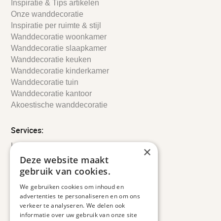
Inspiratie & Tips artikelen
Onze wanddecoratie
Inspiratie per ruimte & stijl
Wanddecoratie woonkamer
Wanddecoratie slaapkamer
Wanddecoratie keuken
Wanddecoratie kinderkamer
Wanddecoratie tuin
Wanddecoratie kantoor
Akoestische wanddecoratie
Services:
Leveringsinformatie
×
Retourbeleid
Deze website maakt
Informatie
gebruik van cookies.
Maatwerk
We gebruiken cookies om inhoud en
Veelgestelde vragen
advertenties te personaliseren en om ons
Duurzaam ondernemen
verkeer te analyseren. We delen ook
informatie over uw gebruik van onze site