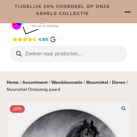
TIJDELIJK 20% VOORDEEL OP ONZE
GEHELE COLLECTIE
4.9/5
Home
/
Assortiment
/
Wanddecoratie
/
Muurcirkel
/
Dieren
/
Muurcirkel Onstuimig paard
-20%
🔍