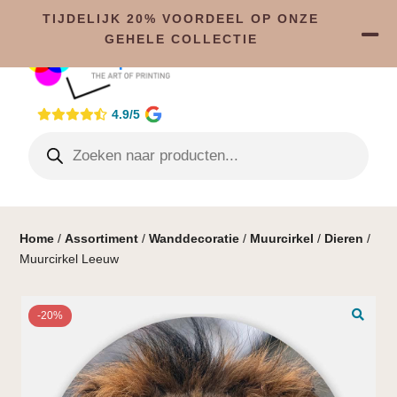
TIJDELIJK 20% VOORDEEL OP ONZE
GEHELE COLLECTIE
4.9/5
Home
/
Assortiment
/
Wanddecoratie
/
Muurcirkel
/
Dieren
/
Muurcirkel Leeuw
-20%
🔍