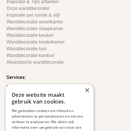
Inspiratie & Tips artikelen
Onze wanddecoratie
Inspiratie per ruimte & stijl
Wanddecoratie woonkamer
Wanddecoratie slaapkamer
Wanddecoratie keuken
Wanddecoratie kinderkamer
Wanddecoratie tuin
Wanddecoratie kantoor
Akoestische wanddecoratie
Services:
Leveringsinformatie
×
Retourbeleid
Deze website maakt
Informatie
gebruik van cookies.
Maatwerk
We gebruiken cookies om inhoud en
Veelgestelde vragen
advertenties te personaliseren en om ons
Duurzaam ondernemen
verkeer te analyseren. We delen ook
informatie over uw gebruik van onze site