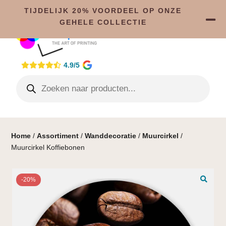
TIJDELIJK 20% VOORDEEL OP ONZE
GEHELE COLLECTIE
4.9/5
Home
/
Assortiment
/
Wanddecoratie
/
Muurcirkel
/
Muurcirkel Koffiebonen
-20%
🔍