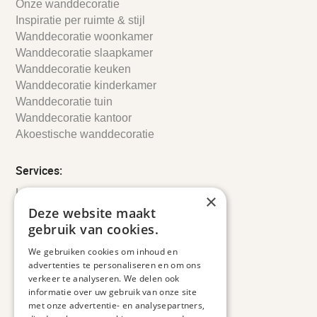
Onze wanddecoratie
Inspiratie per ruimte & stijl
Wanddecoratie woonkamer
Wanddecoratie slaapkamer
Wanddecoratie keuken
Wanddecoratie kinderkamer
Wanddecoratie tuin
Wanddecoratie kantoor
Akoestische wanddecoratie
Services:
Leveringsinformatie
×
Retourbeleid
Deze website maakt
Informatie
gebruik van cookies.
Maatwerk
We gebruiken cookies om inhoud en
Veelgestelde vragen
advertenties te personaliseren en om ons
Duurzaam ondernemen
verkeer te analyseren. We delen ook
informatie over uw gebruik van onze site
met onze advertentie- en analysepartners,
Contact informatie