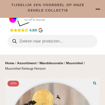
TIJDELIJK 20% VOORDEEL OP ONZE
GEHELE COLLECTIE
4.9/5
Home
/
Assortiment
/
Wanddecoratie
/
Muurcirkel
/
Muurcirkel Kintsugi Horizon
-20%
🔍