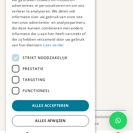
Veelgestelde vragen
advertenties te personaliseren en om ons
Duurzaam ondernemen
verkeer te analyseren. We delen ook
informatie over uw gebruik van onze site
met onze advertentie- en analysepartners,
Contact informatie
die deze kunnen combineren met andere
informatie die u aan hen heeft verstrekt of
Etienne de Pinedaweg 34
die zij hebben verzameld door uw gebruik
3711 CH, Austerlitz
van hun diensten.
Lees verder
Nederland
STRIKT NOODZAKELIJK
info@fotoprintxl.nl
0343 78 58 00
PRESTATIE
KVK: 81960263
TARGETING
BTW: NL002708709B23
FUNCTIONEEL
ALLES ACCEPTEREN
© 2026 FotoprintXL.nl
-
Privacyverklaring
-
Cookiebeleid
-
ALLES AFWIJZEN
Disclaimer
- Gemaakt door:
SyncSilo Ecommerce