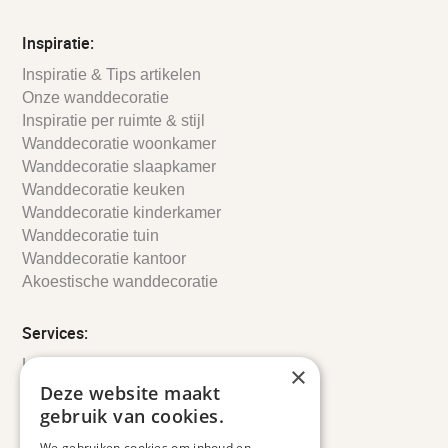
Inspiratie:
Inspiratie & Tips artikelen
Onze wanddecoratie
Inspiratie per ruimte & stijl
Wanddecoratie woonkamer
Wanddecoratie slaapkamer
Wanddecoratie keuken
Wanddecoratie kinderkamer
Wanddecoratie tuin
Wanddecoratie kantoor
Akoestische wanddecoratie
Services:
Leveringsinformatie
×
Retourbeleid
Deze website maakt
Informatie
gebruik van cookies.
Maatwerk
We gebruiken cookies om inhoud en