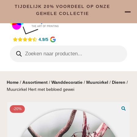
TIJDELIJK 20% VOORDEEL OP ONZE
GEHELE COLLECTIE
4.9/5
Home
/
Assortiment
/
Wanddecoratie
/
Muurcirkel
/
Dieren
/
Muurcirkel Hert met bebloed gewei
-20%
🔍