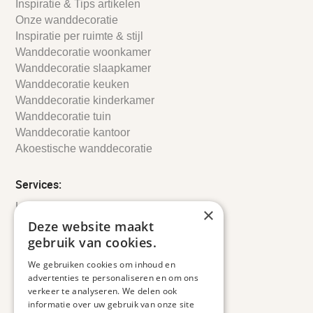
Inspiratie & Tips artikelen
Onze wanddecoratie
Inspiratie per ruimte & stijl
Wanddecoratie woonkamer
Wanddecoratie slaapkamer
Wanddecoratie keuken
Wanddecoratie kinderkamer
Wanddecoratie tuin
Wanddecoratie kantoor
Akoestische wanddecoratie
Services:
Leveringsinformatie
×
Retourbeleid
Deze website maakt
Informatie
gebruik van cookies.
Maatwerk
We gebruiken cookies om inhoud en
Veelgestelde vragen
advertenties te personaliseren en om ons
Duurzaam ondernemen
verkeer te analyseren. We delen ook
informatie over uw gebruik van onze site