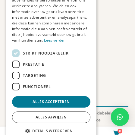
advertenties te personaliseren en om ons
Duurzaam ondernemen
verkeer te analyseren. We delen ook
informatie over uw gebruik van onze site
met onze advertentie- en analysepartners,
Contact informatie
die deze kunnen combineren met andere
informatie die u aan hen heeft verstrekt of
Etienne de Pinedaweg 34
die zij hebben verzameld door uw gebruik
3711 CH, Austerlitz
van hun diensten.
Lees verder
Nederland
STRIKT NOODZAKELIJK
info@fotoprintxl.nl
0343 78 58 00
PRESTATIE
KVK: 81960263
TARGETING
BTW: NL002708709B23
FUNCTIONEEL
ALLES ACCEPTEREN
© 2026 FotoprintXL.nl
-
Privacyverklaring
-
Cookiebeleid
-
ALLES AFWIJZEN
Disclaimer
- Gemaakt door:
SyncSilo Ecommerce
DETAILS WEERGEVEN
0
0