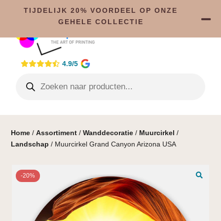
TIJDELIJK 20% VOORDEEL OP ONZE
GEHELE COLLECTIE
4.9/5
Home
/
Assortiment
/
Wanddecoratie
/
Muurcirkel
/
Landschap
/ Muurcirkel Grand Canyon Arizona USA
-20%
🔍