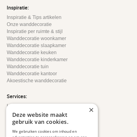
Inspiratie:
Inspiratie & Tips artikelen
Onze wanddecoratie
Inspiratie per ruimte & stijl
Wanddecoratie woonkamer
Wanddecoratie slaapkamer
Wanddecoratie keuken
Wanddecoratie kinderkamer
Wanddecoratie tuin
Wanddecoratie kantoor
Akoestische wanddecoratie
Services:
Leveringsinformatie
×
Retourbeleid
Deze website maakt
Informatie
gebruik van cookies.
Maatwerk
We gebruiken cookies om inhoud en
Veelgestelde vragen