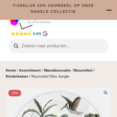
TIJDELIJK 20% VOORDEEL OP ONZE
GEHELE COLLECTIE
4.9/5
Home
/
Assortiment
/
Wanddecoratie
/
Muurcirkel
/
Kinderkamer
/ Muurcirkel Dino Jungle
-20%
🔍