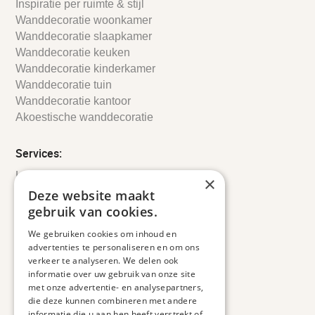
Inspiratie per ruimte & stijl
Wanddecoratie woonkamer
Wanddecoratie slaapkamer
Wanddecoratie keuken
Wanddecoratie kinderkamer
Wanddecoratie tuin
Wanddecoratie kantoor
Akoestische wanddecoratie
Services:
Leveringsinformatie
×
Retourbeleid
Deze website maakt
Informatie
gebruik van cookies.
Maatwerk
We gebruiken cookies om inhoud en
Veelgestelde vragen
advertenties te personaliseren en om ons
Duurzaam ondernemen
verkeer te analyseren. We delen ook
informatie over uw gebruik van onze site
met onze advertentie- en analysepartners,
Contact informatie
die deze kunnen combineren met andere
informatie die u aan hen heeft verstrekt of
Etienne de Pinedaweg 34