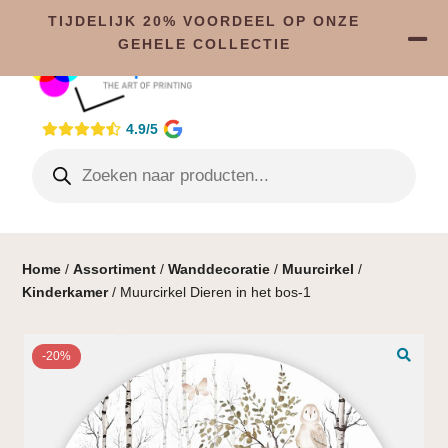
TIJDELIJK 20% VOORDEEL OP ONZE
GEHELE COLLECTIE
4.9/5
Home
/
Assortiment
/
Wanddecoratie
/
Muurcirkel
/
Kinderkamer
/ Muurcirkel Dieren in het bos-1
-20%
🔍