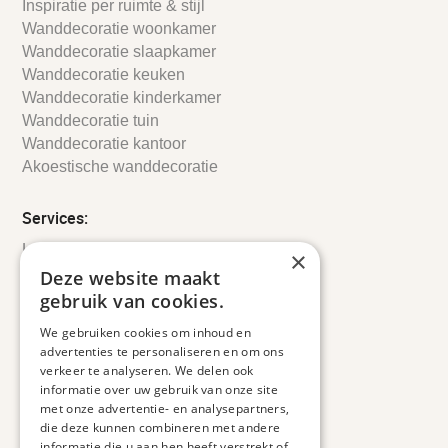
Inspiratie per ruimte & stijl
Wanddecoratie woonkamer
Wanddecoratie slaapkamer
Wanddecoratie keuken
Wanddecoratie kinderkamer
Wanddecoratie tuin
Wanddecoratie kantoor
Akoestische wanddecoratie
Services:
Leveringsinformatie
×
Retourbeleid
Deze website maakt
Informatie
gebruik van cookies.
Maatwerk
We gebruiken cookies om inhoud en
Veelgestelde vragen
advertenties te personaliseren en om ons
Duurzaam ondernemen
verkeer te analyseren. We delen ook
informatie over uw gebruik van onze site
met onze advertentie- en analysepartners,
Contact informatie
die deze kunnen combineren met andere
informatie die u aan hen heeft verstrekt of
Etienne de Pinedaweg 34