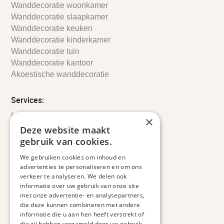
Wanddecoratie woonkamer
Wanddecoratie slaapkamer
Wanddecoratie keuken
Wanddecoratie kinderkamer
Wanddecoratie tuin
Wanddecoratie kantoor
Akoestische wanddecoratie
Services:
Leveringsinformatie
×
Retourbeleid
Deze website maakt
Informatie
gebruik van cookies.
Maatwerk
We gebruiken cookies om inhoud en
Veelgestelde vragen
advertenties te personaliseren en om ons
Duurzaam ondernemen
verkeer te analyseren. We delen ook
informatie over uw gebruik van onze site
met onze advertentie- en analysepartners,
Contact informatie
die deze kunnen combineren met andere
informatie die u aan hen heeft verstrekt of
Etienne de Pinedaweg 34
die zij hebben verzameld door uw gebruik