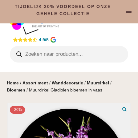
TIJDELIJK 20% VOORDEEL OP ONZE
GEHELE COLLECTIE
4.9/5
Home
/
Assortiment
/
Wanddecoratie
/
Muurcirkel
/
Bloemen
/ Muurcirkel Gladiolen bloemen in vaas
-20%
🔍