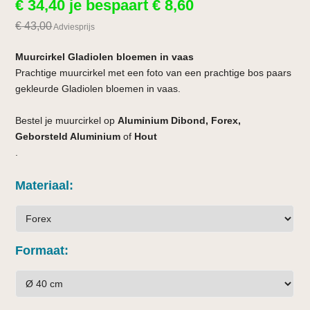
€
34,40
je bespaart
€
8,60
€
43,00
Adviesprijs
Muurcirkel Gladiolen bloemen in vaas
Prachtige muurcirkel met een foto van een prachtige bos paars
gekleurde Gladiolen bloemen in vaas.
Bestel je muurcirkel op
Aluminium Dibond, Forex,
Geborsteld Aluminium
of
Hout
.
Materiaal
Formaat