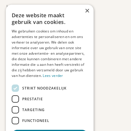
Leveringsinformatie
×
Retourbeleid
Deze website maakt
Informatie
gebruik van cookies.
Maatwerk
We gebruiken cookies om inhoud en
Veelgestelde vragen
advertenties te personaliseren en om ons
Duurzaam ondernemen
verkeer te analyseren. We delen ook
informatie over uw gebruik van onze site
met onze advertentie- en analysepartners,
Contact informatie
die deze kunnen combineren met andere
informatie die u aan hen heeft verstrekt of
Etienne de Pinedaweg 34
die zij hebben verzameld door uw gebruik
3711 CH, Austerlitz
van hun diensten.
Lees verder
Nederland
STRIKT NOODZAKELIJK
info@fotoprintxl.nl
0343 78 58 00
PRESTATIE
KVK: 81960263
TARGETING
BTW: NL002708709B23
FUNCTIONEEL