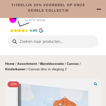
TIJDELIJK 20% VOORDEEL OP ONZE
GEHELE COLLECTIE
4.9/5
Home
/
Assortiment
/
Wanddecoratie
/
Canvas
/
Kinderkamer
/ Canvas dino in vliegtuig 2
-20%
🔍