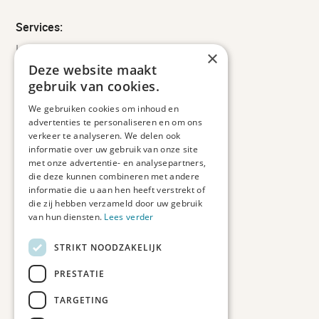
Services:
Leveringsinformatie
×
Retourbeleid
Deze website maakt
Informatie
gebruik van cookies.
Maatwerk
We gebruiken cookies om inhoud en
Veelgestelde vragen
advertenties te personaliseren en om ons
Duurzaam ondernemen
verkeer te analyseren. We delen ook
informatie over uw gebruik van onze site
met onze advertentie- en analysepartners,
Contact informatie
die deze kunnen combineren met andere
informatie die u aan hen heeft verstrekt of
Etienne de Pinedaweg 34
die zij hebben verzameld door uw gebruik
3711 CH, Austerlitz
van hun diensten.
Lees verder
Nederland
STRIKT NOODZAKELIJK
info@fotoprintxl.nl
0343 78 58 00
PRESTATIE
KVK: 81960263
TARGETING
BTW: NL002708709B23