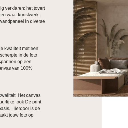
g verklaren: het tovert
 een waar kunstwerk.
 wandpaneel in diverse
e kwaliteit met een
scherpte in de foto
espannen op een
canvas van 100%
waliteit. Het canvas
urlijke look De print
asis. Hierdoor is de
maakt jouw foto op