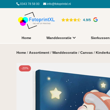
0343 78 58 00
info@fotoprintxl.nl
4.9/5
Home
Wanddecoratie
Sierkussen
Home
/
Assortiment
/
Wanddecoratie
/
Canvas
/
Kinderk
-20%