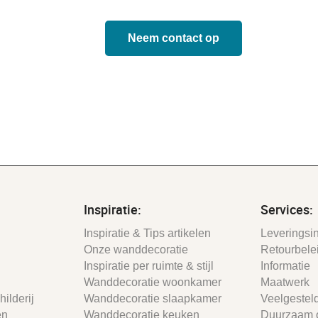
Neem contact op
Inspiratie:
Services:
Inspiratie & Tips artikelen
Leveringsin
Onze wanddecoratie
Retourbele
Inspiratie per ruimte & stijl
Informatie
Wanddecoratie woonkamer
Maatwerk
ilderij
Wanddecoratie slaapkamer
Veelgestel
en
Wanddecoratie keuken
Duurzaam 