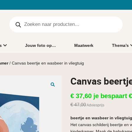
s
Jouw foto op…
Maatwerk
Thema’s
amer
/ Canvas beertje en wasbeer in vliegtuig
Canvas beertje
🔍
€
37,60
je bespaart
€
47,00
Adviesprijs
beertje en wasbeer in vliegtui
Het canvas schilderij beertje en 
kinderkamer. Maak de babykamer