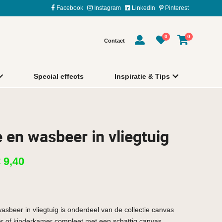
Facebook
Instagram
LinkedIn
Pinterest
0
0
Contact
Special effects
Inspiratie & Tips
 en wasbeer in vliegtuig
€
9,40
g
wasbeer in vliegtuig is onderdeel van de collectie canvas
 of kinderkamer compleet met een schattig canvas