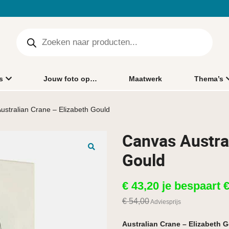
s
Jouw foto op…
Maatwerk
Thema’s
ustralian Crane – Elizabeth Gould
Canvas Austral
Gould
🔍
€
43,20
je bespaart
€
54,00
Adviesprijs
Australian Crane – Elizabeth 