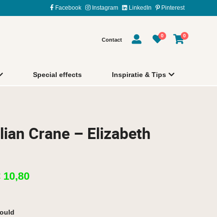
Facebook
Instagram
LinkedIn
Pinterest
0
0
Contact
Special effects
Inspiratie & Tips
ian Crane – Elizabeth
€
10,80
Gould