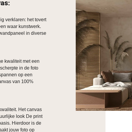
vas:
g verklaren: het tovert
 een waar kunstwerk.
 wandpaneel in diverse
e kwaliteit met een
scherpte in de foto
espannen op een
canvas van 100%
waliteit. Het canvas
urlijke look De print
asis. Hierdoor is de
maakt jouw foto op