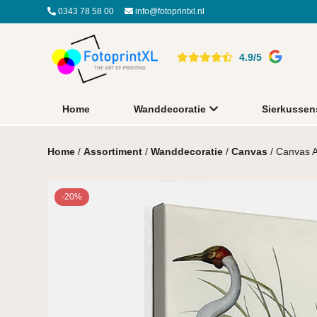
0343 78 58 00
info@fotoprintxl.nl
4.9/5
Home
Wanddecoratie
Sierkussen
Home
/
Assortiment
/
Wanddecoratie
/
Canvas
/ Canvas A
-20%