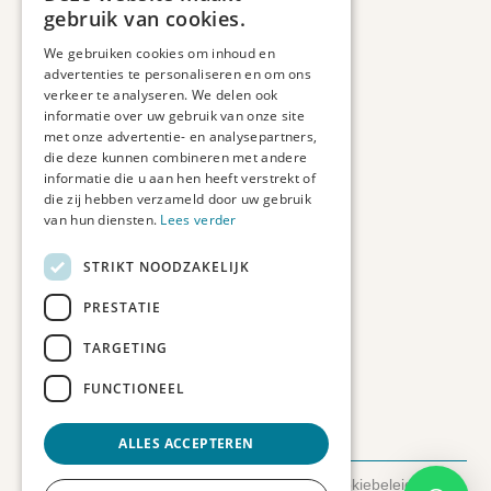
Informatie
gebruik van cookies.
Maatwerk
We gebruiken cookies om inhoud en
Veelgestelde vragen
advertenties te personaliseren en om ons
Duurzaam ondernemen
verkeer te analyseren. We delen ook
informatie over uw gebruik van onze site
met onze advertentie- en analysepartners,
Contact informatie
die deze kunnen combineren met andere
informatie die u aan hen heeft verstrekt of
Etienne de Pinedaweg 34
die zij hebben verzameld door uw gebruik
3711 CH, Austerlitz
van hun diensten.
Lees verder
Nederland
STRIKT NOODZAKELIJK
info@fotoprintxl.nl
0343 78 58 00
PRESTATIE
KVK: 81960263
TARGETING
BTW: NL002708709B23
FUNCTIONEEL
ALLES ACCEPTEREN
© 2026 FotoprintXL.nl
-
Privacyverklaring
-
Cookiebeleid
-