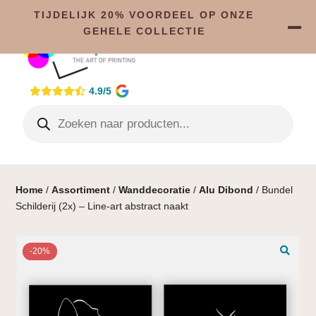
TIJDELIJK 20% VOORDEEL OP ONZE
GEHELE COLLECTIE
4.9/5
Home
/
Assortiment
/
Wanddecoratie
/
Alu Dibond
/ Bundel
Schilderij (2x) – Line-art abstract naakt
-20%
🔍