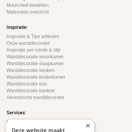
Muurcirkel bestellen
Materialen overzicht
Inspiratie:
Inspiratie & Tips artikelen
Onze wanddecoratie
Inspiratie per ruimte & stijl
Wanddecoratie woonkamer
Wanddecoratie slaapkamer
Wanddecoratie keuken
Wanddecoratie kinderkamer
Wanddecoratie tuin
Wanddecoratie kantoor
Akoestische wanddecoratie
Services:
Leveringsinformatie
×
Retourbeleid
Deze website maakt