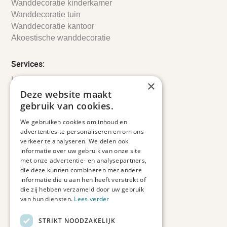
Wanddecoratie kinderkamer
Wanddecoratie tuin
Wanddecoratie kantoor
Akoestische wanddecoratie
Services:
Leveringsinformatie
×
Retourbeleid
Deze website maakt
Informatie
gebruik van cookies.
Maatwerk
We gebruiken cookies om inhoud en
Veelgestelde vragen
advertenties te personaliseren en om ons
Duurzaam ondernemen
verkeer te analyseren. We delen ook
informatie over uw gebruik van onze site
met onze advertentie- en analysepartners,
Contact informatie
die deze kunnen combineren met andere
informatie die u aan hen heeft verstrekt of
Etienne de Pinedaweg 34
die zij hebben verzameld door uw gebruik
3711 CH, Austerlitz
van hun diensten.
Lees verder
Nederland
STRIKT NOODZAKELIJK
info@fotoprintxl.nl