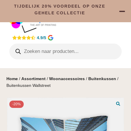
TIJDELIJK 20% VOORDEEL OP ONZE
GEHELE COLLECTIE
4.9/5
Home
/
Assortiment
/
Woonaccessoires
/
Buitenkussen
/
Buitenkussen Wallstreet
-20%
🔍