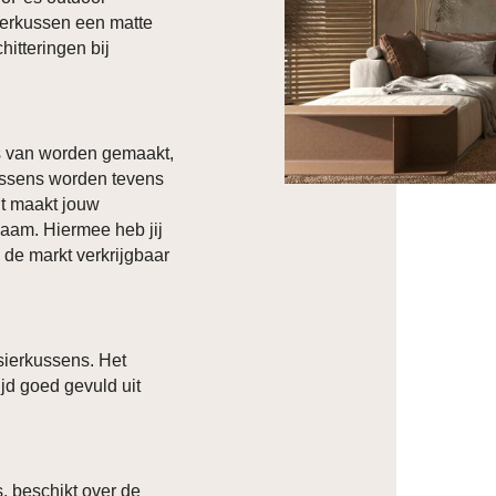
sierkussen een matte
hitteringen bij
s van worden gemaakt,
kussens worden tevens
it maakt jouw
rzaam. Hiermee heb jij
 de markt verkrijgbaar
sierkussens. Het
ijd goed gevuld uit
, beschikt over de