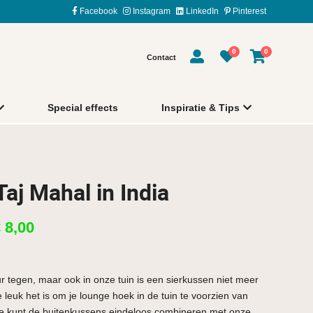
Facebook
Instagram
LinkedIn
Pinterest
0
0
Contact
Special effects
Inspiratie & Tips
aj Mahal in India
€
8,00
ur tegen, maar ook in onze tuin is een sierkussen niet meer
euk het is om je lounge hoek in de tuin te voorzien van
Je kunt de buitenkussens eindeloos combineren met onze