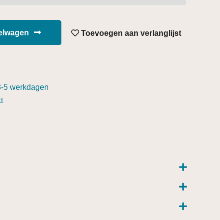
kelwagen
Toevoegen aan verlanglijst
3-5 werkdagen
t