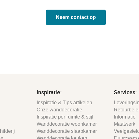
Neem contact op
Inspiratie:
Services:
Inspiratie & Tips artikelen
Leveringsin
Onze wanddecoratie
Retourbele
Inspiratie per ruimte & stijl
Informatie
Wanddecoratie woonkamer
Maatwerk
ilderij
Wanddecoratie slaapkamer
Veelgestel
en
Wanddecoratie keuken
Duurzaam 