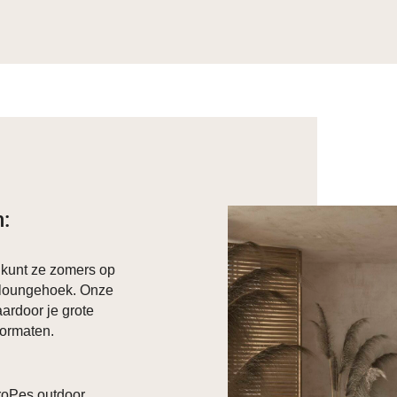
n:
 kunt ze zomers op
ge loungehoek. Onze
aardoor je grote
formaten.
roPes outdoor