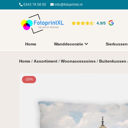
0343 78 58 00
info@fotoprintxl.nl
4.9/5
Home
Wanddecoratie
Sierkussen
Home
/
Assortiment
/
Woonaccessoires
/
Buitenkussen
-20%