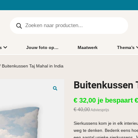
s
Jouw foto op…
Maatwerk
Thema’s
/ Buitenkussen Taj Mahal in India
Buitenkussen T
🔍
€
32,00
je bespaart
€
40,00
Adviesprijs
Sierkussens kom je in elk interie
weg te denken. Bedenk eens hoe l
een aantal unieke sierkussens. 